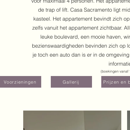
voor maximaal 4 personen. Het appartemen
de trap of lift. Casa Sacramento ligt m
kasteel. Het appartement bevindt zich op
zelfs vanuit het appartement zichtbaar. A
leuke boulevard, een mooie haven, win
bezienswaardigheden bevinden zich op loo
je toch een auto dan is er in de omgeving
informat
​​(boekingen vanaf
Voorzieningen
Gallerij
Prijzen en 